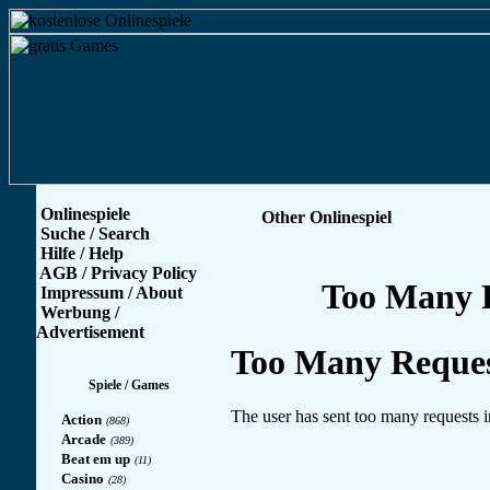
Onlinespiele
Other Onlinespiel
Suche / Search
Hilfe / Help
AGB / Privacy Policy
Impressum / About
Werbung /
Advertisement
Spiele / Games
Action
(868)
Arcade
(389)
Beat em up
(11)
Casino
(28)