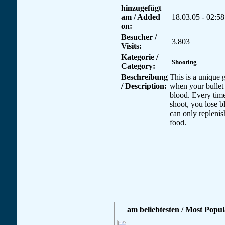
hinzugefügt
am / Added
18.03.05 - 02:58
on:
Besucher /
3.803
Visits:
Kategorie /
Shooting
Category:
Beschreibung
This is a unique
/ Description:
when your bullet 
blood. Every tim
shoot, you lose 
can only replenish
food.
am beliebtesten / Most Popul