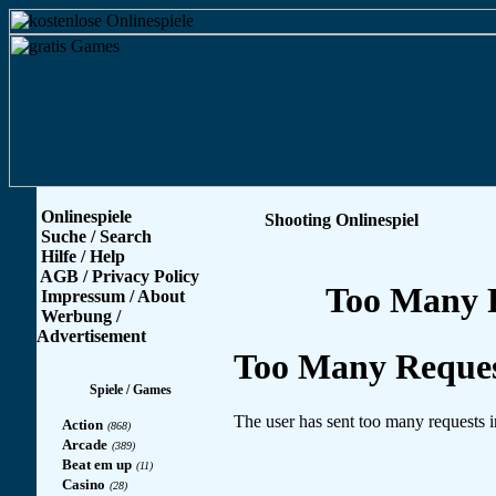
Onlinespiele
Shooting Onlinespiel
Suche / Search
Hilfe / Help
AGB / Privacy Policy
Impressum / About
Werbung /
Advertisement
Spiele / Games
Action
(868)
Arcade
(389)
Beat em up
(11)
Casino
(28)