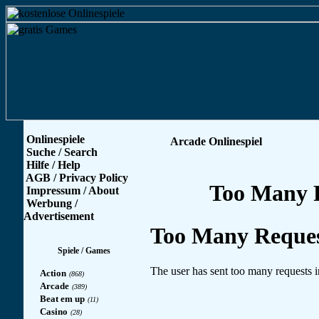
Onlinespiele
Arcade Onlinespiel
Suche / Search
Hilfe / Help
AGB / Privacy Policy
Impressum / About
Werbung /
Advertisement
Spiele / Games
Action
(868)
Arcade
(389)
Beat em up
(11)
Casino
(28)