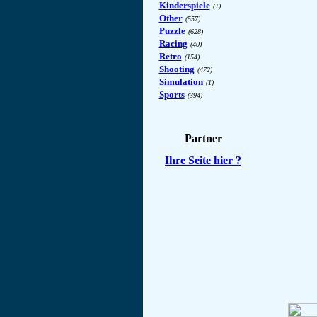
Kinderspiele
(1)
Other
(557)
Puzzle
(628)
Racing
(40)
Retro
(154)
Shooting
(472)
Simulation
(1)
Sports
(394)
Partner
Ihre Seite hier ?