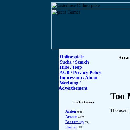
Onlinespiele
Arcad
Suche / Search
Hilfe / Help
AGB / Privacy Policy
Impressum / About
Werbung /
Advertisement
Spiele / Games
Action
(868)
Arcade
(389)
Beat em up
(11)
Casino
(28)