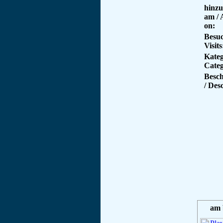
hinzu
am /
on:
Besuc
Visits
Kateg
Categ
Besc
/ Des
am 