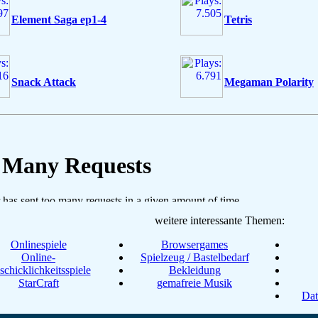
Element Saga ep1-4
Tetris
Snack Attack
Megaman Polarity
weitere interessante Themen:
Onlinespiele
Browsergames
Online-
Spielzeug / Bastelbedarf
chicklichkeitsspiele
Bekleidung
StarCraft
gemafreie Musik
Dat