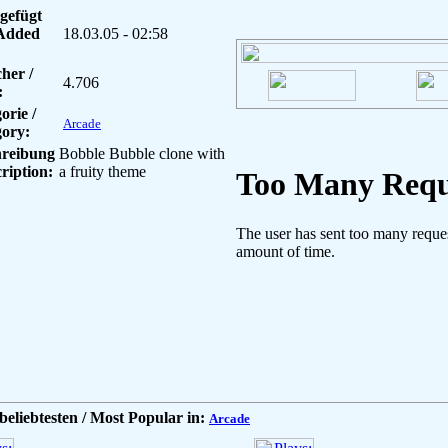
gefügt
 Added
18.03.05 - 02:58
her /
4.706
:
orie /
Arcade
ory:
hreibung
Bobble Bubble clone with
cription:
a fruity theme
beliebtesten / Most Popular in:
Arcade