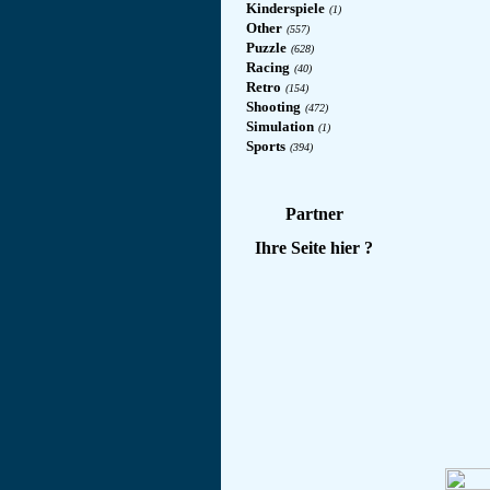
Kinderspiele
(1)
Other
(557)
Puzzle
(628)
Racing
(40)
Retro
(154)
Shooting
(472)
Simulation
(1)
Sports
(394)
Partner
Ihre Seite hier ?