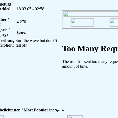
gefügt
 Added
18.03.05 - 02:58
her /
4.270
:
orie /
Sports
ory:
hreibung
Surf the wave but don??t
cription:
fall off
beliebtesten / Most Popular in:
Sports