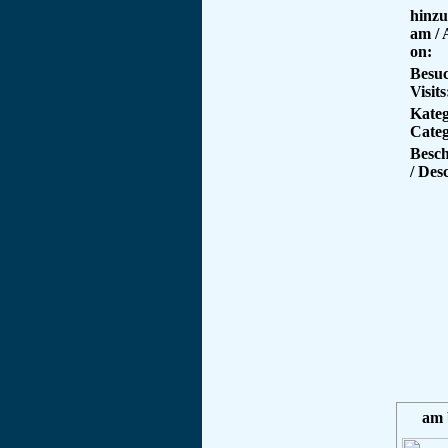
hinzu
am /
on:
Besuc
Visits
Kateg
Categ
Besc
/ Des
am 