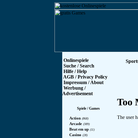
Onlinespiele
Sport
Suche / Search
Hilfe / Help
AGB / Privacy Policy
Impressum / About
Werbung /
Advertisement
Spiele / Games
Action
(868)
Arcade
(389)
Beat em up
(11)
Casino
(28)