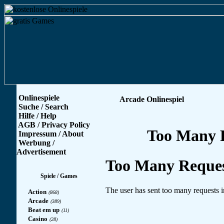
Onlinespiele
Arcade Onlinespiel
Suche / Search
Hilfe / Help
AGB / Privacy Policy
Impressum / About
Werbung /
Advertisement
Spiele / Games
Action
(868)
Arcade
(389)
Beat em up
(11)
Casino
(28)