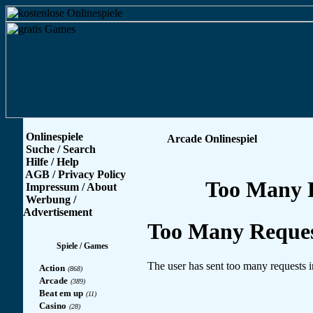
Onlinespiele
Arcade Onlinespiel
Suche / Search
Hilfe / Help
AGB / Privacy Policy
Impressum / About
Werbung /
Advertisement
Spiele / Games
Action
(868)
Arcade
(389)
Beat em up
(11)
Casino
(28)