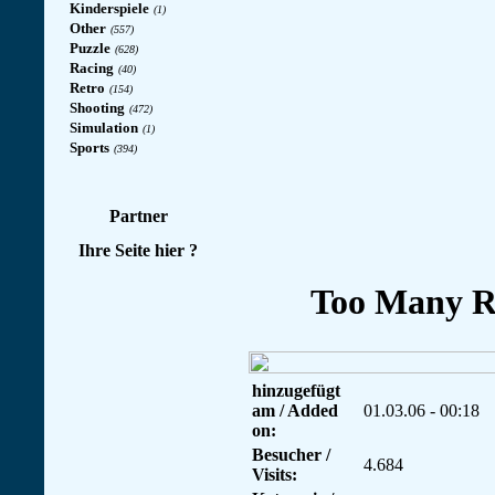
Kinderspiele
(1)
Other
(557)
Puzzle
(628)
Racing
(40)
Retro
(154)
Shooting
(472)
Simulation
(1)
Sports
(394)
Partner
Ihre Seite hier ?
hinzugefügt
am / Added
01.03.06 - 00:18
on:
Besucher /
4.684
Visits: