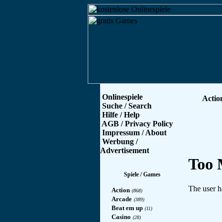
Onlinespiele
Actio
Suche / Search
Hilfe / Help
AGB / Privacy Policy
Impressum / About
Werbung /
Advertisement
Spiele / Games
Action
(868)
Arcade
(389)
Beat em up
(11)
Casino
(28)