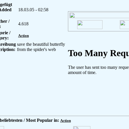
gefügt
 Added
18.03.05 - 02:58
her /
4.618
:
orie /
Action
ory:
hreibung
save the beautiful butterfly
cription:
from the spider's web
beliebtesten / Most Popular in:
Action