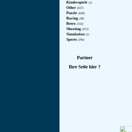
Kinderspiele
(1)
Other
(557)
Puzzle
(628)
Racing
(40)
Retro
(154)
Shooting
(472)
Simulation
(1)
Sports
(394)
Partner
Ihre Seite hier ?