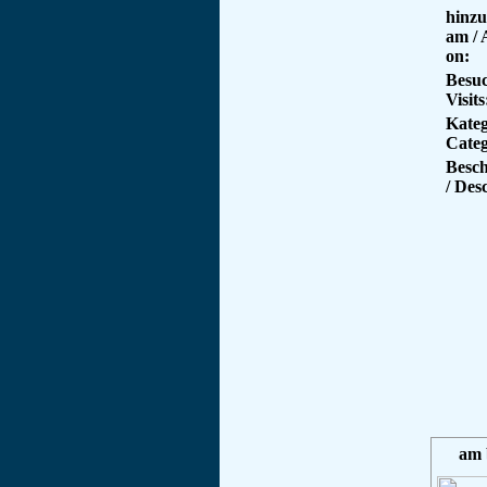
hinzu
am /
on:
Besuc
Visits
Kateg
Categ
Besc
/ Des
am 