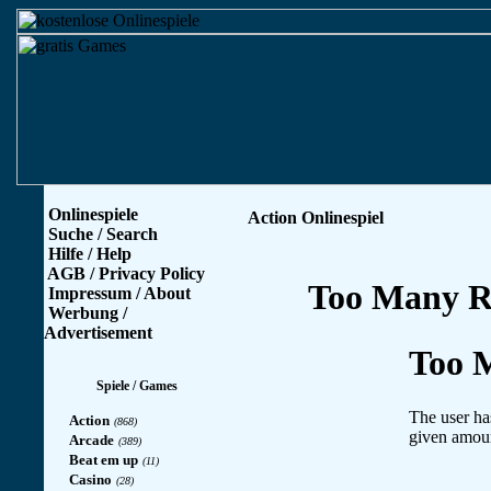
Onlinespiele
Action Onlinespiel
Suche / Search
Hilfe / Help
AGB / Privacy Policy
Impressum / About
Werbung /
Advertisement
Spiele / Games
Action
(868)
Arcade
(389)
Beat em up
(11)
Casino
(28)