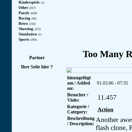
Kinderspiele
(1)
Other
(557)
Puzzle
(628)
Racing
(40)
Retro
(154)
Shooting
(472)
Simulation
(1)
Sports
(394)
Partner
Ihre Seite hier ?
hinzugefügt
am / Added
01.03.06 - 07:35
on:
Besucher /
11.457
Visits:
Kategorie /
Action
Category:
Beschreibung
Another aw
/ Description:
flash clone, 