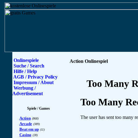
Onlinespiele
Action Onlinespiel
Suche / Search
Hilfe / Help
AGB / Privacy Policy
Impressum / About
Werbung /
Advertisement
Spiele / Games
Action
(868)
Arcade
(389)
Beat em up
(11)
Casino
(28)