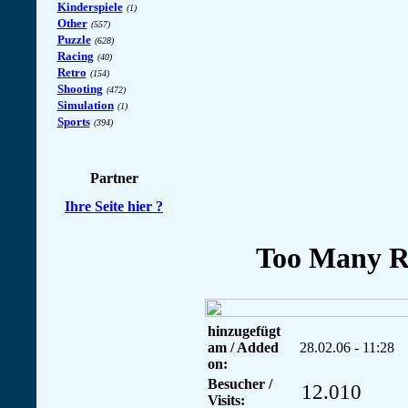
Kinderspiele
(1)
Other
(557)
Puzzle
(628)
Racing
(40)
Retro
(154)
Shooting
(472)
Simulation
(1)
Sports
(394)
Partner
Ihre Seite hier ?
hinzugefügt
am / Added
28.02.06 - 11:28
on:
Besucher /
12.010
Visits: